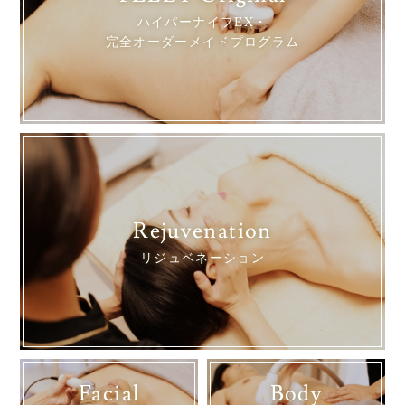
ハイパーナイフEX・
完全オーダーメイドプログラム
Rejuvenation
リジュベネーション
Facial
Body