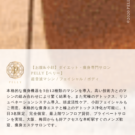
©2020 PELLY
【お腹&小顔】ダイエット・痩身専門サロン
PELLY【ペリー】
超音波マシン / フェイシャル / ボディ
本格的な痩身機器を5台12種類のマシンを導入。高い技術力とのマ
シンの組み合わせにより驚く結果を。また究極のデトックス、リジ
ュベネーションシステム導入。頭皮活性ケア、小顔フェイシャルも
ご用意。本格的な痩身エステと極上のデトックス浄化が可能に。1
日3名限定、完全個室、最上階ワンフロア貸切、プライベートサロ
ンを実現。大阪、梅田からも好アクセスな本町駅すぐのメンズ歓
迎、痩身エステサロンです。