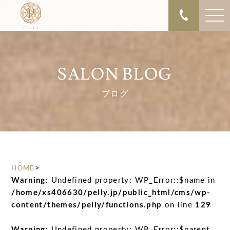
SALON BLOG
ブログ
>
HOME
Warning
: Undefined property: WP_Error::$name in
/home/xs406630/pelly.jp/public_html/cms/wp-
content/themes/pelly/functions.php
on line
129
Warning
: Undefined property: WP_Error::$parent