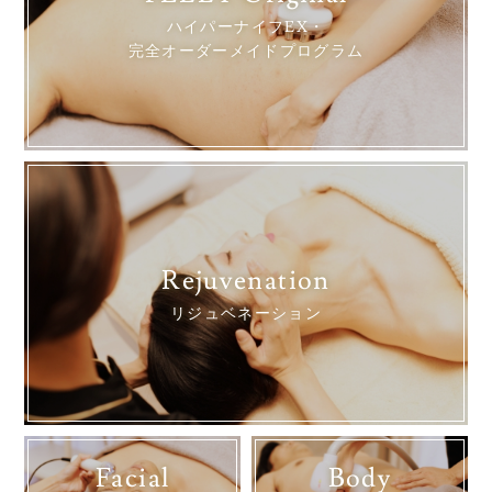
ハイパーナイフEX・
完全オーダーメイドプログラム
Rejuvenation
リジュベネーション
Facial
Body