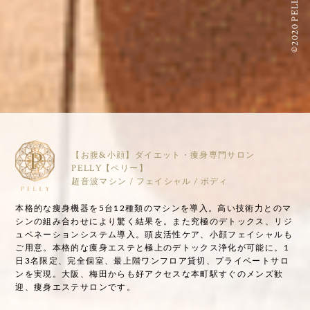
©2020 PELLY
【お腹&小顔】ダイエット・痩身専門サロン
PELLY【ペリー】
超音波マシン / フェイシャル / ボディ
本格的な痩身機器を5台12種類のマシンを導入。高い技術力とのマ
シンの組み合わせにより驚く結果を。また究極のデトックス、リジ
ュベネーションシステム導入。頭皮活性ケア、小顔フェイシャルも
ご用意。本格的な痩身エステと極上のデトックス浄化が可能に。1
日3名限定、完全個室、最上階ワンフロア貸切、プライベートサロ
ンを実現。大阪、梅田からも好アクセスな本町駅すぐのメンズ歓
迎、痩身エステサロンです。