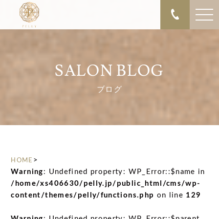
SALON BLOG
ブログ
>
HOME
Warning
: Undefined property: WP_Error::$name in
/home/xs406630/pelly.jp/public_html/cms/wp-
content/themes/pelly/functions.php
on line
129
Warning
: Undefined property: WP_Error::$parent