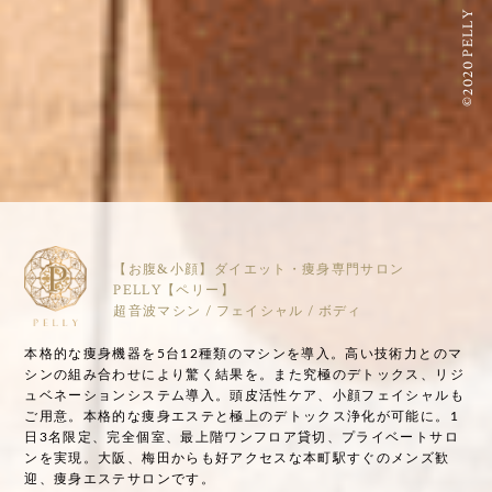
©2020 PELLY
【お腹&小顔】ダイエット・痩身専門サロン
PELLY【ペリー】
超音波マシン / フェイシャル / ボディ
本格的な痩身機器を5台12種類のマシンを導入。高い技術力とのマ
シンの組み合わせにより驚く結果を。また究極のデトックス、リジ
ュベネーションシステム導入。頭皮活性ケア、小顔フェイシャルも
ご用意。本格的な痩身エステと極上のデトックス浄化が可能に。1
日3名限定、完全個室、最上階ワンフロア貸切、プライベートサロ
ンを実現。大阪、梅田からも好アクセスな本町駅すぐのメンズ歓
迎、痩身エステサロンです。