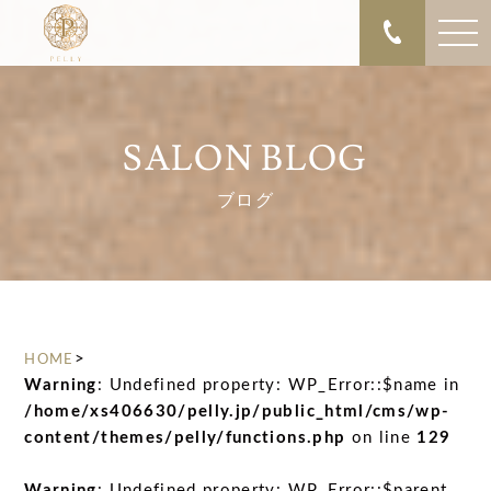
SALON BLOG
ブログ
>
HOME
Warning
: Undefined property: WP_Error::$name in
/home/xs406630/pelly.jp/public_html/cms/wp-
content/themes/pelly/functions.php
on line
129
Warning
: Undefined property: WP_Error::$parent