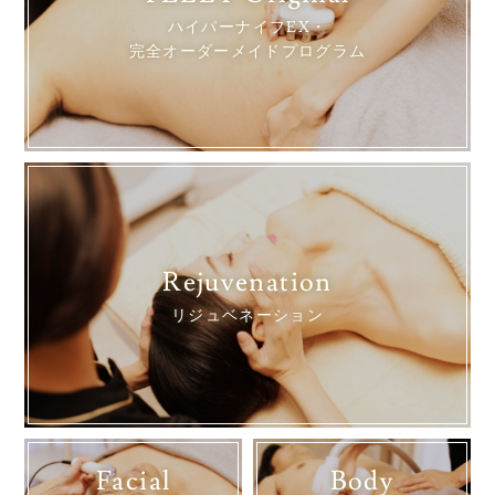
ハイパーナイフEX・
完全オーダーメイドプログラム
Rejuvenation
リジュベネーション
Facial
Body