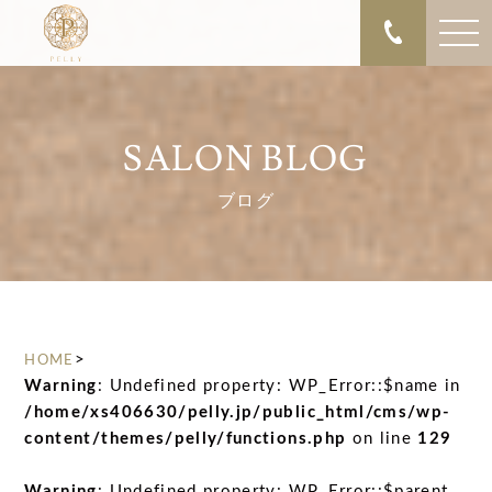
SALON BLOG
ブログ
>
HOME
Warning
: Undefined property: WP_Error::$name in
/home/xs406630/pelly.jp/public_html/cms/wp-
content/themes/pelly/functions.php
on line
129
Warning
: Undefined property: WP_Error::$parent