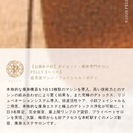
©2020 PELLY
【お腹&小顔】ダイエット・痩身専門サロン
PELLY【ペリー】
超音波マシン / フェイシャル / ボディ
本格的な痩身機器を5台12種類のマシンを導入。高い技術力とのマ
シンの組み合わせにより驚く結果を。また究極のデトックス、リジ
ュベネーションシステム導入。頭皮活性ケア、小顔フェイシャルも
ご用意。本格的な痩身エステと極上のデトックス浄化が可能に。1
日3名限定、完全個室、最上階ワンフロア貸切、プライベートサロ
ンを実現。大阪、梅田からも好アクセスな本町駅すぐのメンズ歓
迎、痩身エステサロンです。