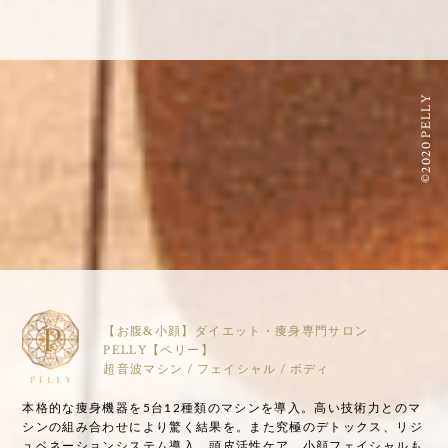
©2020 PELLY
【お腹&小顔】ダイエット・痩身専門サロン
PELLY【ペリー】
超音波マシン / フェイシャル / ボディ
本格的な痩身機器を5台12種類のマシンを導入。高い技術力とのマ
シンの組み合わせにより驚く結果を。また究極のデトックス、リジ
ュベネーションシステム導入。頭皮活性ケア、小顔フェイシャルも