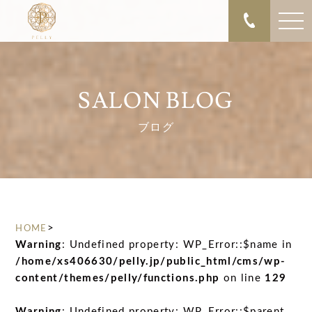
SALON BLOG
ブログ
>
HOME
Warning
: Undefined property: WP_Error::$name in
/home/xs406630/pelly.jp/public_html/cms/wp-
content/themes/pelly/functions.php
on line
129
Warning
: Undefined property: WP_Error::$parent