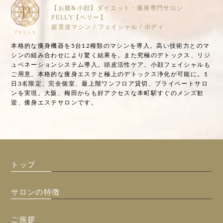
【お腹&小顔】ダイエット・痩身専門サロン
PELLY【ペリー】
超音波マシン / フェイシャル / ボディ
本格的な痩身機器を5台12種類のマシンを導入。高い技術力とのマ
シンの組み合わせにより驚く結果を。また究極のデトックス、リジ
ュベネーションシステム導入。頭皮活性ケア、小顔フェイシャルも
ご用意。本格的な痩身エステと極上のデトックス浄化が可能に。1
日3名限定、完全個室、最上階ワンフロア貸切、プライベートサロ
ンを実現。大阪、梅田からも好アクセスな本町駅すぐのメンズ歓
迎、痩身エステサロンです。
トップ
サロンの特徴
ご挨拶