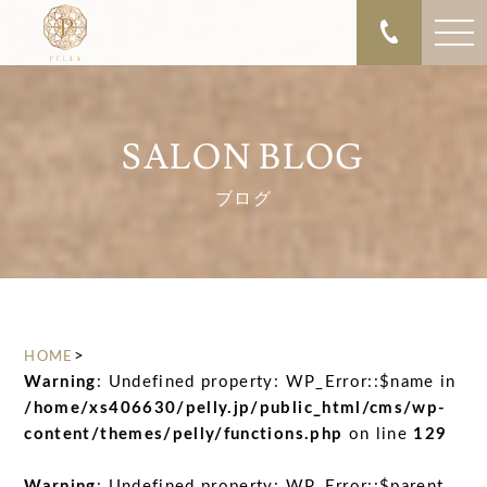
SALON BLOG
ブログ
>
HOME
Warning
: Undefined property: WP_Error::$name in
/home/xs406630/pelly.jp/public_html/cms/wp-
content/themes/pelly/functions.php
on line
129
Warning
: Undefined property: WP_Error::$parent