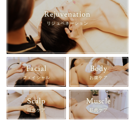
Rejuvenation
リジュベネーション
Facial
Body
フェイシャル
お腹ケア
Scalp
Muscle
頭皮ケア
筋肉ケア